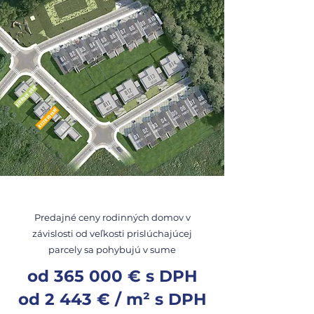
VZOROVÝ DOM
REZERVOVANÝ
Predajné ceny rodinných domov v
závislosti od veľkosti prislúchajúcej
parcely sa pohybujú v sume
od 365 000 € s DPH
od 2 443 € / m² s DPH