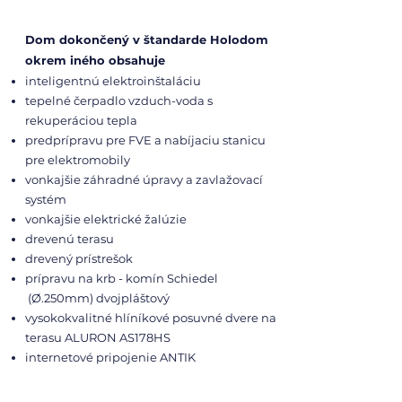
​Dom dokončený v štandarde Holodom
okrem iného obsahuje
inteligentnú elektroinštaláciu
tepelné čerpadlo vzduch-voda s
rekuperáciou tepla
predprípravu pre FVE a nabíjaciu stanicu
pre elektromobily
vonkajšie záhradné úpravy a zavlažovací
systém
vonkajšie elektrické žalúzie
drevenú terasu
drevený prístrešok
prípravu na krb - komín Schiedel
(Ø.250mm) dvojpláštový
vysokokvalitné hlíníkové posuvné dvere na
terasu ALURON AS178HS
internetové pripojenie ANTIK