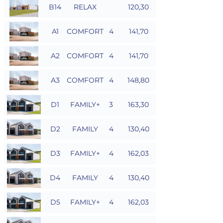
B14
RELAX
120,30
A1
COMFORT
4
141,70
A2
COMFORT
4
141,70
A3
COMFORT
4
148,80
D1
FAMILY+
3
163,30
D2
FAMILY
4
130,40
D3
FAMILY+
4
162,03
D4
FAMILY
4
130,40
D5
FAMILY+
4
162,03