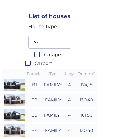
List of houses
House type
Garage
Carport
Parcela
Typ
Izby
Dom m²
B1
FAMILY+
4
174,15
B2
FAMILY
4
130,40
B3
FAMILY+
4
161,50
B4
FAMILY
4
130,40