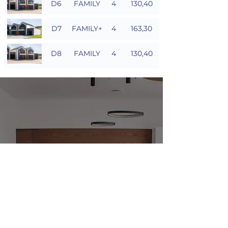
D6
FAMILY
4
130,40
D7
FAMILY+
4
163,30
D8
FAMILY
4
130,40
Visit our
MODEL HOUSE