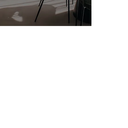
Navigate
Selling point
Tempus Park Rozhanovce
info@tempusparkrozhanovce.sk
Sales and Marketing
+421 905 605 505
info@tempusparkrozhanovce.sk
Contact us