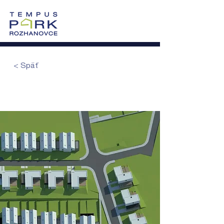
0905 605 505
Vzorový dom >
Po-Pi: 8:00-17:00
< Späť
Stavebné povolenie