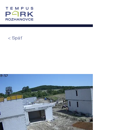
0905 605 505
Vzorový dom >
Po-Pi: 8:00-17:00
< Späť
Druhé podlažie domov
COMFORT