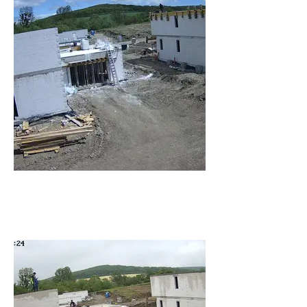
Rozhanovce_K3 -
Stavba_Rozhanovce_20230508120048_787091.jpg