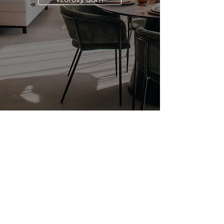
Navigovať
Predajné miesto
vo
vzorovom dome >
Tempus Park Rozhanovce
info@tempusparkrozhanovce.sk
Developer