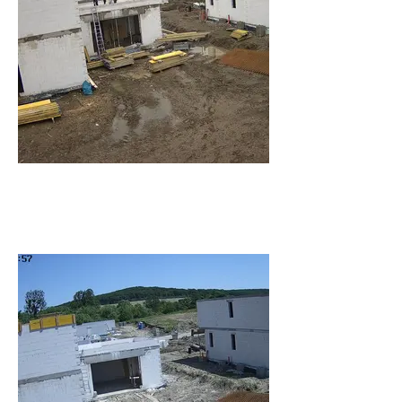
Rozhanovce_K3 -
Stavba_Rozhanovce_20230516090025_187419.jpg