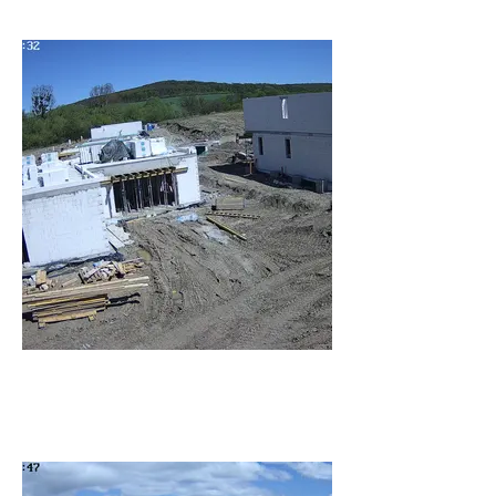
Rozhanovce_K3 -
Stavba_Rozhanovce_20230501130032_141601.jpg