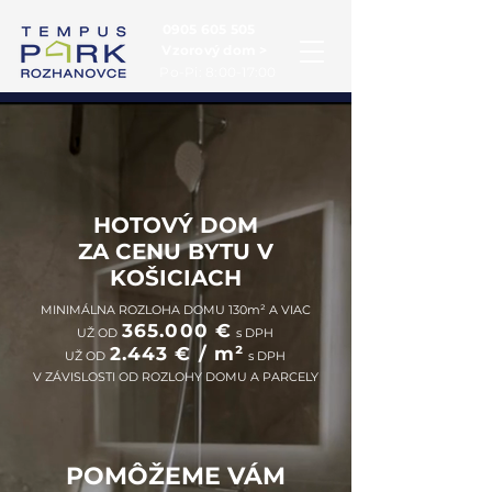
0905 605 505
Vzorový dom >
Po-Pi: 8:00-17:00
HOTOVÝ DOM
ZA CENU BYTU V
KOŠICIACH
MINIMÁLNA ROZLOHA DOMU 130m² A VIAC
365.000 €
UŽ OD
s DPH
2.443 € / m²
UŽ OD
s DPH
V ZÁVISLOSTI OD ROZLOHY DOMU A PARCELY
POMÔŽEME VÁM