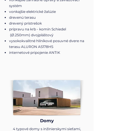
systém
vonkajšie elektrické žalúzie
drevenú terasu
drevený prístrešok
prípravu na krb - komín Schiedel
(Ø.250mm) dvojpláštový
vysokokvalitné hlíníkové posuvné dvere na
terasu ALURON AS178HS
internetové pripojenie ANTIK
Domy
4 typové domy s inžinierskymi sieťami,