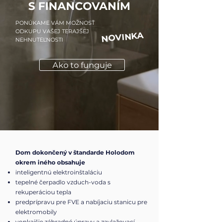
S FINANCOVANÍM
PONÚKAME VÁM MOŽNOSŤ
ODKUPU VAŠEJ TERAJŠEJ
NOVINKA
NEHNUTEĽNOSTI
Ako to funguje
Dom dokončený v štandarde Holodom
okrem iného obsahuje
inteligentnú elektroinštaláciu
tepelné čerpadlo vzduch-voda s
rekuperáciou tepla
predprípravu pre FVE a nabíjaciu stanicu pre
elektromobily
vonkajšie záhradné úpravy a zavlažovací