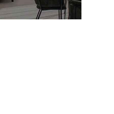
Navigovať
Predajné miesto
vo
vzorovom dome >
Tempus Park Rozhanovce
info@tempusparkrozhanovce.sk
Developer
+421 905 605 505
info@tempusparkrozhanovce.sk